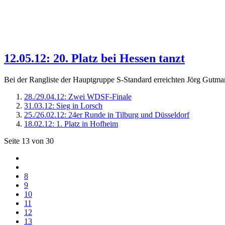
12.05.12: 20. Platz bei Hessen tanzt
Bei der Rangliste der Hauptgruppe S-Standard erreichten Jörg Gutma
28./29.04.12: Zwei WDSF-Finale
31.03.12: Sieg in Lorsch
25./26.02.12: 24er Runde in Tilburg und Düsseldorf
18.02.12: 1. Platz in Hofheim
Seite 13 von 30
8
9
10
11
12
13